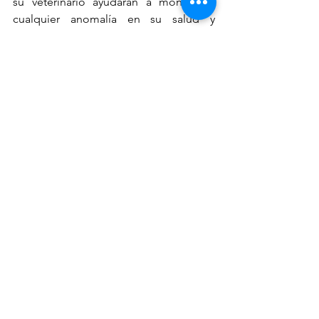
su veterinario ayudarán a monitorear 
cualquier anomalía en su salud y 
atenderla de manera prudente. Con 
que tenga un chequeo general, al 
menos cada 6 meses, es suficiente para 
dar seguimiento a sus vacunas o 
desparasitaciones. 
Incluso, en estos tiempos de 
contingencia, instituciones líderes en 
salud veterinaria se preocupan por tu 
mascota. 
Con estos breves consejos te darás 
cuenta lo mucho que nuestros perros 
necesitan de nuestro apoyo y compañía 
para superar cualquier momento 
donde se sientan vulnerables. 