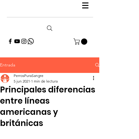
Entrada
PerrosPuraSangre
5 jun 2021
1 min de lectura
Principales diferencias
entre líneas
americanas y
británicas