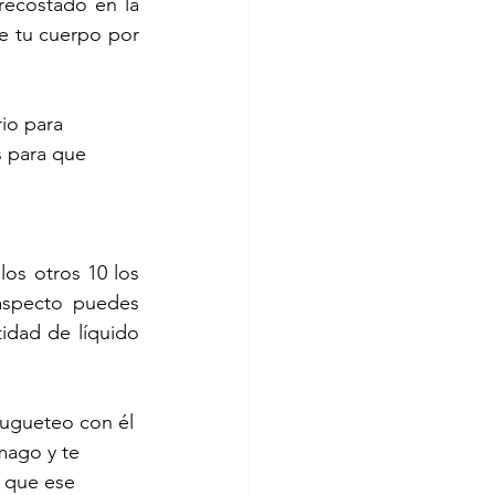
recostado en la 
e tu cuerpo por 
io para 
s para que 
os otros 10 los 
 aspecto puedes 
dad de líquido 
jugueteo con él 
mago y te 
 que ese 