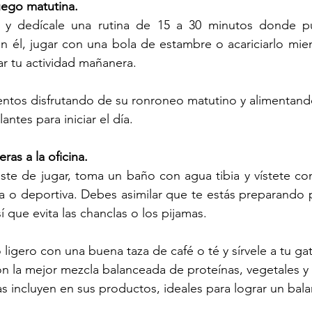
uego matutina.
 y dedícale una rutina de 15 a 30 minutos donde pu
 él, jugar con una bola de estambre o acariciarlo mient
ar tu actividad mañanera.  
tos disfrutando de su ronroneo matutino y alimentando
antes para iniciar el día.
ras a la oficina.
ste de jugar, toma un baño con agua tibia y vístete co
a o deportiva. Debes asimilar que te estás preparando p
sí que evita las chanclas o los pijamas.
igero con una buena taza de café o té y sírvele a tu gat
 la mejor mezcla balanceada de proteínas, vegetales y 
incluyen en sus productos, ideales para lograr un balan