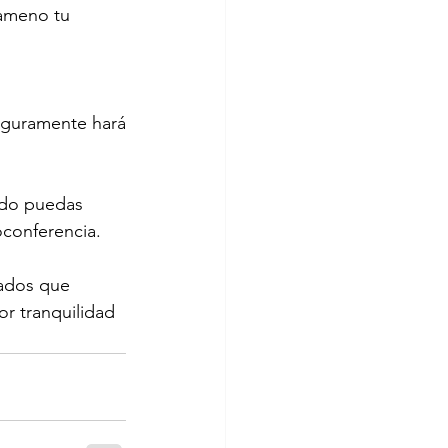
 ameno tu 
eguramente hará 
ndo puedas 
oconferencia.
nados que 
r tranquilidad 