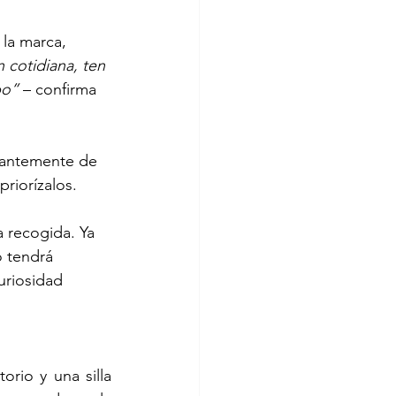
la marca, 
 cotidiana, ten 
po”
 – confirma 
tantemente de 
riorízalos. 
 recogida. Ya 
 tendrá 
uriosidad 
io y una silla 