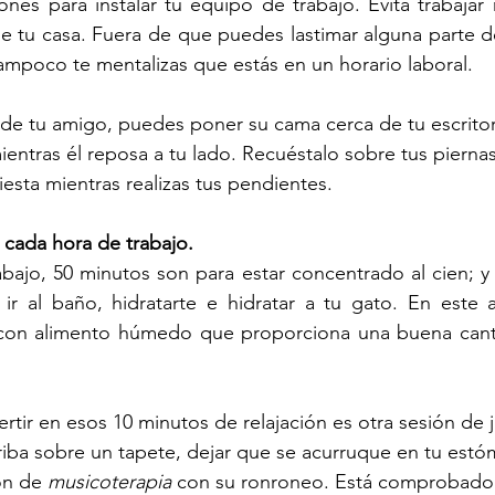
es para instalar tu equipo de trabajo. Evita trabajar 
de tu casa. Fuera de que puedes lastimar alguna parte d
tampoco te mentalizas que estás en un horario laboral.
de tu amigo, puedes poner su cama cerca de tu escritor
ientras él reposa a tu lado. Recuéstalo sobre tus pierna
sta mientras realizas tus pendientes.
cada hora de trabajo.
bajo, 50 minutos son para estar concentrado al cien; y l
a ir al baño, hidratarte e hidratar a tu gato. En este
 con alimento húmedo que proporciona una buena canti
ertir en esos 10 minutos de relajación es otra sesión de 
riba sobre un tapete, dejar que se acurruque en tu estó
ón de 
musicoterapia
 con su ronroneo. Está comprobado