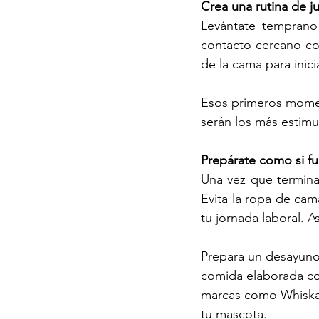
Crea una rutina de j
Levántate temprano
contacto cercano con
de la cama para inici
Esos primeros momen
serán los más estimul
Prepárate como si fue
Una vez que termina
Evita la ropa de cam
tu jornada laboral. A
Prepara un desayuno l
comida elaborada con
marcas como Whiskas 
tu mascota.