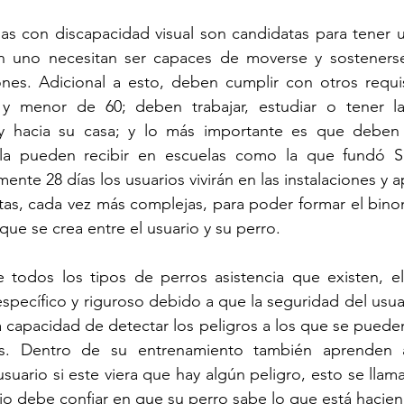
as con discapacidad visual son candidatas para tener u
 uno necesitan ser capaces de moverse y sostenerse 
ones. Adicional a esto, deben cumplir con otros requis
 menor de 60; deben trabajar, estudiar o tener la
y hacia su casa; y lo más importante es que deben 
a la pueden recibir en escuelas como la que fundó Si
nte 28 días los usuarios vivirán en las instalaciones y 
tas, cada vez más complejas, para poder formar el bino
ue se crea entre el usuario y su perro. 
e todos los tipos de perros asistencia que existen, el
specífico y riguroso debido a que la seguridad del usu
a capacidad de detectar los peligros a los que se pueden 
los. Dentro de su entrenamiento también aprenden 
usuario si este viera que hay algún peligro, esto se llam
ario debe confiar en que su perro sabe lo que está hacien