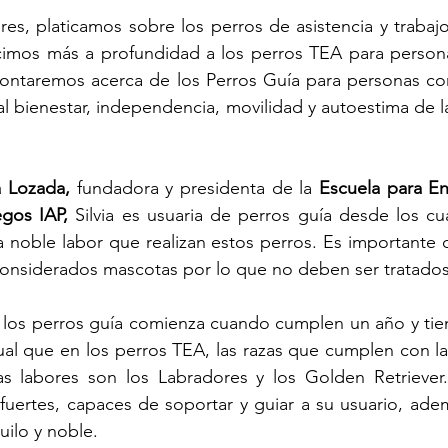
res, platicamos sobre los perros de asistencia y trabajo 
cimos más a profundidad a los perros TEA para persona
contaremos acerca de los Perros Guía para personas con
 al bienestar, independencia, movilidad y autoestima de l
 
ia Lozada,
 fundadora y presidenta de la 
Escuela para En
egos IAP,
 Silvia es usuaria de perros guía desde los cu
a noble labor que realizan estos perros. Es importante 
considerados mascotas por lo que no deben ser tratados
 los perros guía comienza cuando cumplen un año y tien
ual que en los perros TEA, las razas que cumplen con las 
tas labores son los Labradores y los Golden Retriever.
 fuertes, capaces de soportar y guiar a su usuario, ade
ilo y noble. 