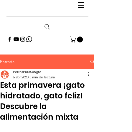
Entrada
PerrosPuraSangre
6 abr 2023
3 min de lectura
Esta primavera ¡gato
hidratado, gato feliz!
Descubre la
alimentación mixta