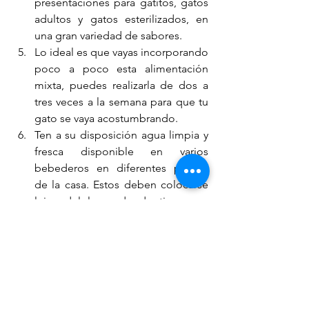
presentaciones para gatitos, gatos 
adultos y gatos esterilizados, en 
una gran variedad de sabores. 
Lo ideal es que vayas incorporando 
poco a poco esta alimentación 
mixta, puedes realizarla de dos a 
tres veces a la semana para que tu 
gato se vaya acostumbrando. 
Ten a su disposición agua limpia y 
fresca disponible en varios 
bebederos en diferentes puntos 
de la casa. Estos deben colocarse 
lejos del lugar donde tienen su 
alimento, totalmente alejado de su 
arenero y fuera del alcance de 
otras mascotas. Es muy 
recomendable utilizar fuentes de 
agua móvil.