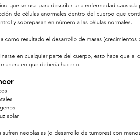
mino que se usa para describir una enfermedad causada 
ección de células anormales dentro del cuerpo que cont
ontrol y sobrepasan en número a las células normales.
 como resultado el desarrollo de masas (crecimientos o
inarse en cualquier parte del cuerpo, esto hace que al cu
la manera en que debería hacerlo.
ncer 
cos 
tales 
ígenos 
uz solar
s sufren neoplasias (o desarrollo de tumores) con menos