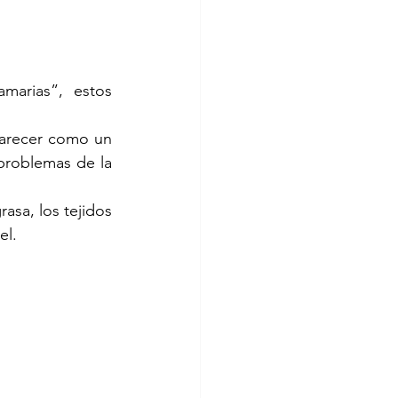
arias”, estos 
arecer como un 
problemas de la 
asa, los tejidos 
el.