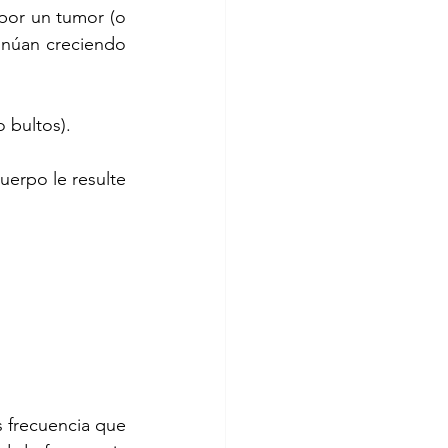
por un tumor (o 
inúan creciendo 
 bultos).
erpo le resulte 
 frecuencia que 