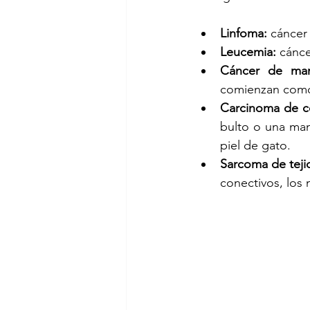
Linfoma:
 cáncer
Leucemia:
 cánc
Cáncer de ma
comienzan como 
Carcinoma de c
bulto o una man
piel de gato.
Sarcoma de teji
conectivos, los 